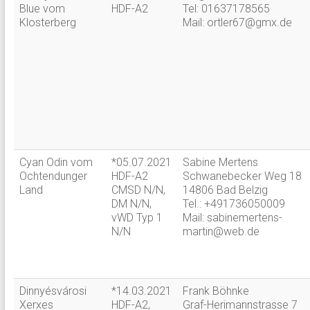
Blue vom
HDF-A2
Tel: 01637178565
Klosterberg
Mail: ortler67@gmx.de
Cyan Odin vom
*05.07.2021
Sabine Mertens
Ochtendunger
HDF-A2
Schwanebecker Weg 18
Land
CMSD N/N,
14806 Bad Belzig
DM N/N,
Tel.: +491736050009
vWD Typ 1
Mail: sabinemertens-
N/N
martin@web.de
Dinnyésvárosi
*14.03.2021
Frank Böhnke
Xerxes
HDF-A2,
Graf-Herimannstrasse 7