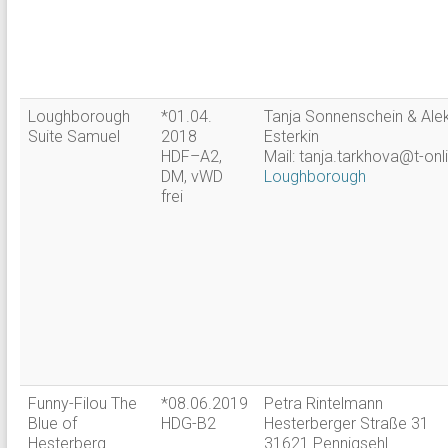
Loughborough
*01.04.
Tanja Sonnenschein & Ale
Suite Samuel
2018
Esterkin
HDF–A2,
Mail: tanja.tarkhova@t-onl
DM, vWD
Loughborough
frei
Funny-Filou The
*08.06.2019
Petra Rintelmann
Blue of
HDG-B2
Hesterberger Straße 31
Hesterberg
31621 Pennigsehl