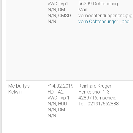
vWD Typ1
56299 Ochtendung
N/N, DM
Mail:
N/N, CMSD
vomochtendungerland@g
N/N
vom Ochtendunger Land
Mc Duffy's
*14.02.2019
Reinhard Krüger
Kelwin
HDF-A2,
Henkelshof 1-3
vWD Typ 1
42897 Remscheid
N/N, HUU
Tel.: 02191/662888
N/N, DM
N/N