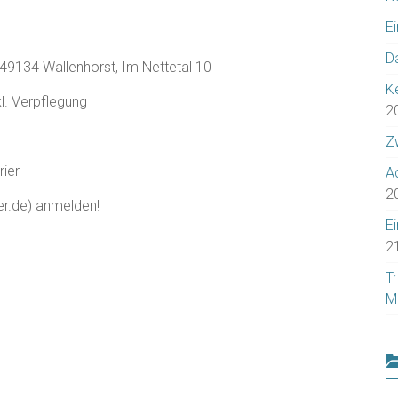
E
Da
49134 Wallenhorst, Im Nettetal 10
Ke
l. Verpflegung
2
Z
rier
A
2
ier.de) anmelden!
E
2
T
M