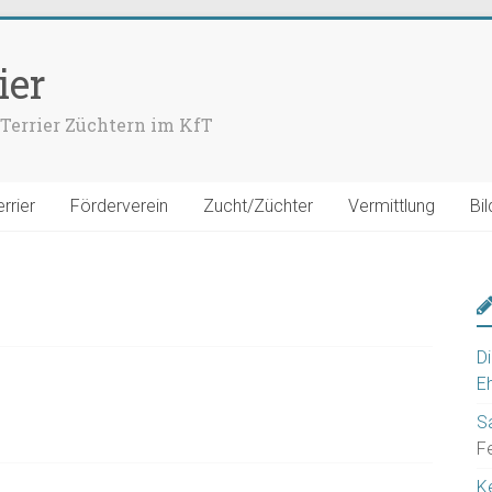
ier
Terrier Züchtern im KfT
rrier
Förderverein
Zucht/Züchter
Vermittlung
Bil
D
Eh
S
F
K