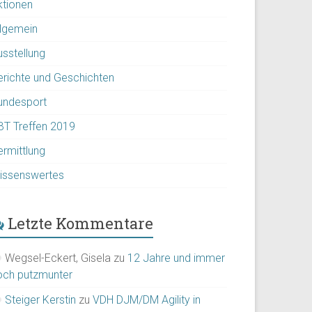
ktionen
llgemein
usstellung
erichte und Geschichten
undesport
BT Treffen 2019
ermittlung
issenswertes
Letzte Kommentare
Wegsel-Eckert, Gisela
zu
12 Jahre und immer
och putzmunter
Steiger Kerstin
zu
VDH DJM/DM Agility in