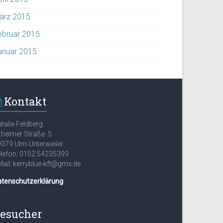
ärz 2015
ebruar 2015
anuar 2015
Kontakt
talie Feldberg
theimer Straße 5
079 Ulm-Unterweiler
lefon: 0152 54235399
ail: kerryblue-kft@gmx.de
atenschutzerklärung
esucher