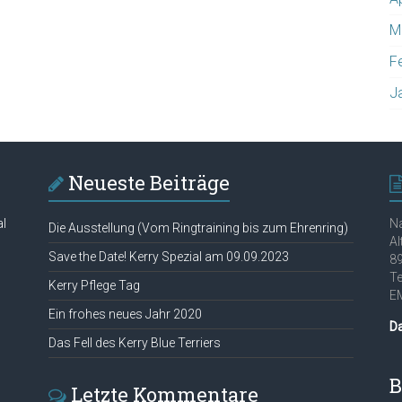
M
F
J
Neueste Beiträge
al
Na
Die Ausstellung (Vom Ringtraining bis zum Ehrenring)
Al
Save the Date! Kerry Spezial am 09.09.2023
89
Te
Kerry Pflege Tag
EM
Ein frohes neues Jahr 2020
D
Das Fell des Kerry Blue Terriers
B
Letzte Kommentare