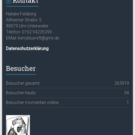
Kontakt
Natalie Feldberg
Altheimer Straße 5
89079 Ulm-Unterweiler
Telefon: 0152 54235399
EMail: kerryblue-kft@gmx.de
Datenschutzerklärung
Besucher
Besucher gesamt:
263919
Besucher heute:
34
Besucher momentan online:
1